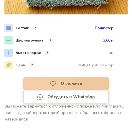
Состав:
Полиэстер
?
Ширина рулона:
3,66 м
?
Высота ворса:
мм
?
Цена:
8640,00 руб./кв.метр
?
Отложить
Обсудить в WhatsApp
Вы можете вернуться к отложенному позже или пригласить
нашего дизайнера, который привезет образцы отобранных
материалов