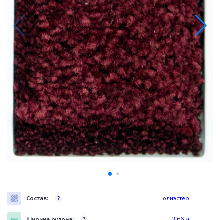
Состав:
Полиэстер
?
Ширина рулона:
3,66 м
?